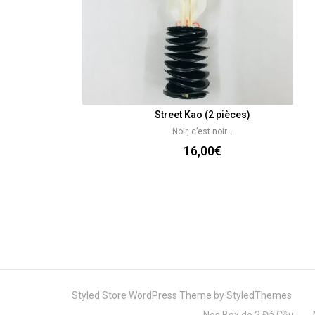
Street Kao (2 pièces)
Noir, c’est noir…
16,00
€
Styled Store WordPress Theme by
StyledThemes
Nos Box de 2 Đá Cầu