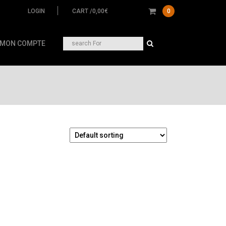
LOGIN
CART /
0,00
€
0
Search
MON COMPTE
for: