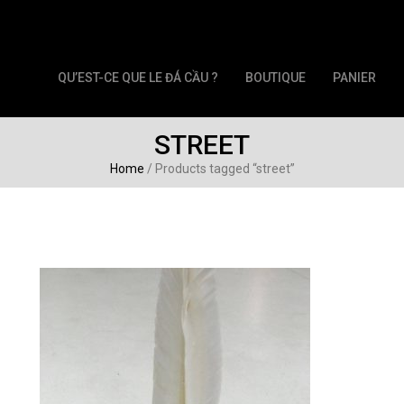
QU’EST-CE QUE LE ĐÁ CẦU ?
BOUTIQUE
PANIER
STREET
Home
/ Products tagged “street”