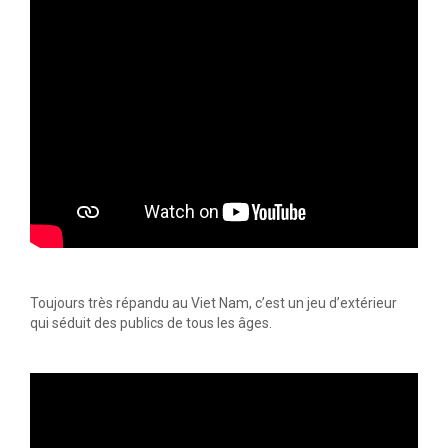
Toujours très répandu au Viet Nam, c’est un jeu d’extérieur
qui séduit des publics de tous les âges.