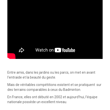
Entre amis, dans les jardins ou les parcs, on met en avant
l’entraide et la beauté du geste.
Mais de véritables compétitions existent et se pratiquent sur
des terrains comparables à ceux du Badminton.
En France, elles ont débuté en 2002 et aujourd’hui, l’équipe
nationale possède un excellent niveau.