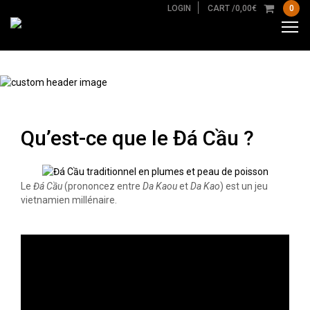
LOGIN
CART /
0,00
€
0
Qu’est-ce que le Đá Cầu ?
Le
Đá Cầu
(prononcez entre
Da Kaou
et
Da Kao
) est un jeu
vietnamien millénaire.